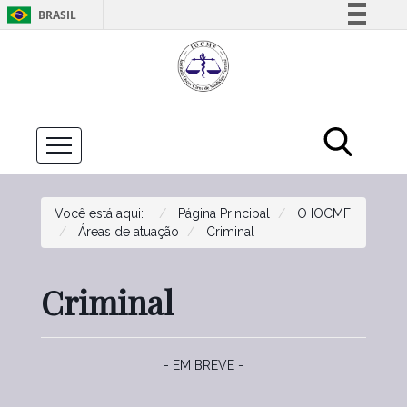
BRASIL
Simplifique!
Comunica BR
Participe
Acesso à informação
Legislação
Canais
Você está aqui:
Página Principal
O IOCMF
Áreas de atuação
Criminal
Criminal
- EM BREVE -