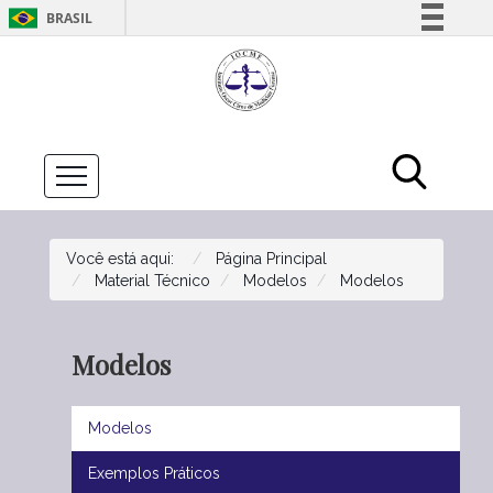
BRASIL
Simplifique!
Comunica BR
Participe
Acesso à informação
Legislação
Canais
Você está aqui:
Página Principal
Material Técnico
Modelos
Modelos
Modelos
Modelos
Exemplos Práticos