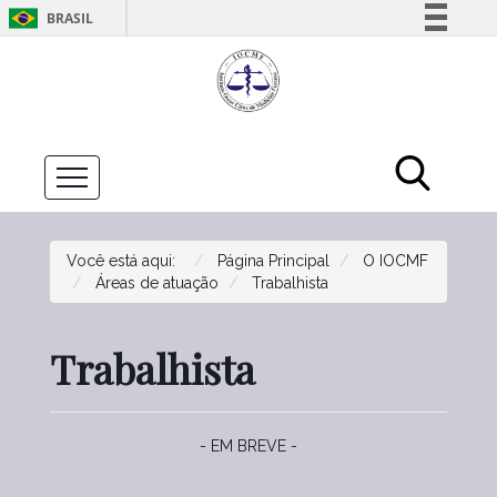
BRASIL
Simplifique!
Comunica BR
Participe
Acesso à informação
Legislação
Canais
Você está aqui:
Página Principal
O IOCMF
Áreas de atuação
Trabalhista
Trabalhista
- EM BREVE -